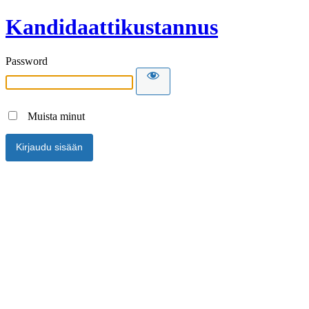
Kandidaattikustannus
Password
Muista minut