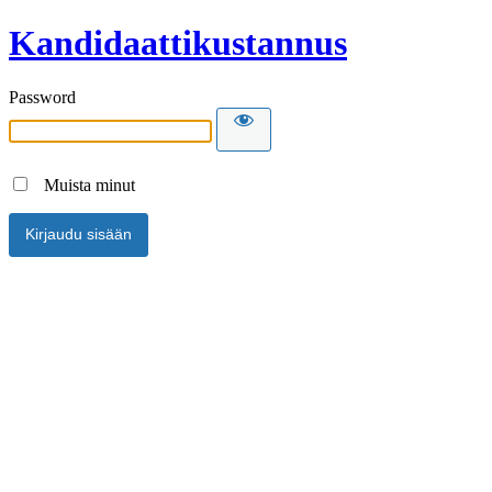
Kandidaattikustannus
Password
Muista minut