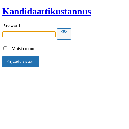
Kandidaattikustannus
Password
Muista minut