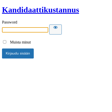
Kandidaattikustannus
Password
Muista minut