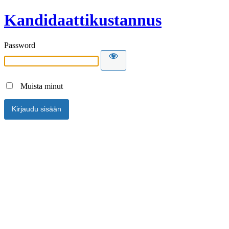
Kandidaattikustannus
Password
Muista minut