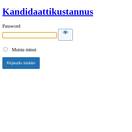
Kandidaattikustannus
Password
Muista minut