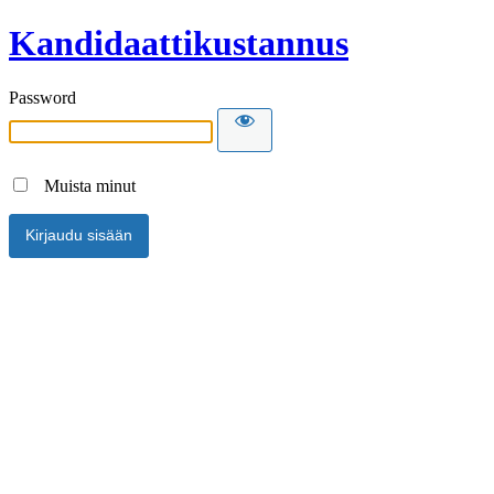
Kandidaattikustannus
Password
Muista minut