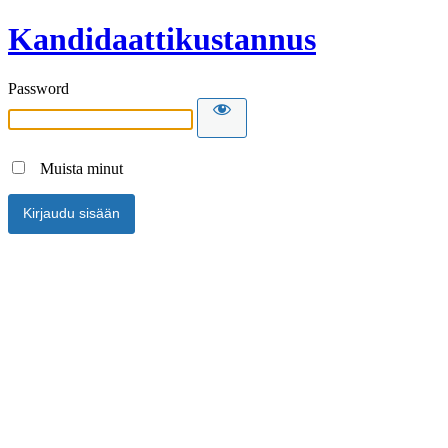
Kandidaattikustannus
Password
Muista minut