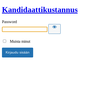
Kandidaattikustannus
Password
Muista minut