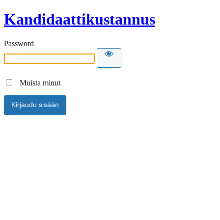
Kandidaattikustannus
Password
Muista minut