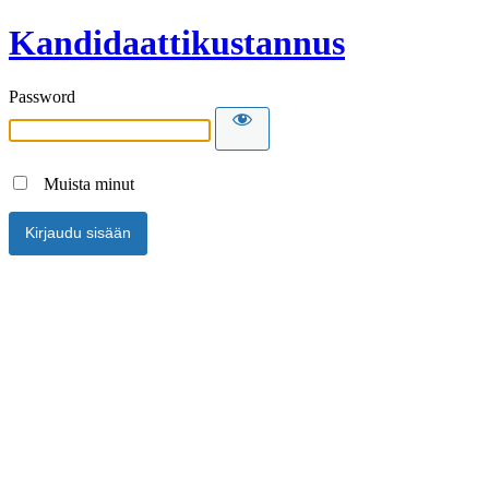
Kandidaattikustannus
Password
Muista minut