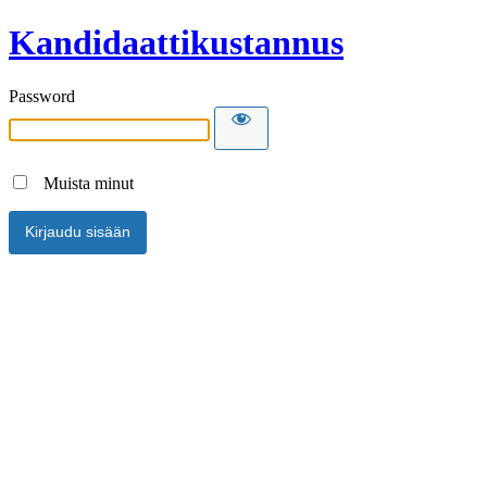
Kandidaattikustannus
Password
Muista minut