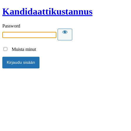
Kandidaattikustannus
Password
Muista minut