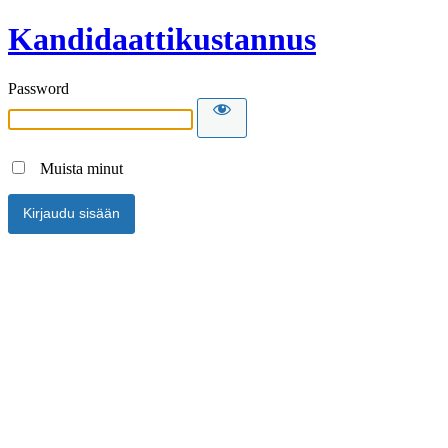
Kandidaattikustannus
Password
Muista minut