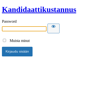
Kandidaattikustannus
Password
Muista minut