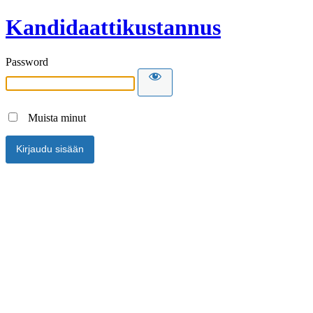
Kandidaattikustannus
Password
Muista minut