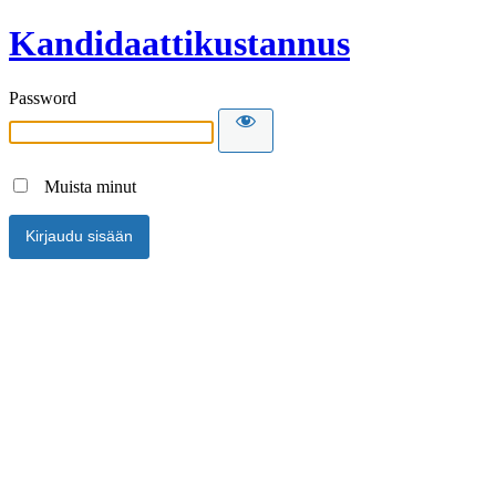
Kandidaattikustannus
Password
Muista minut