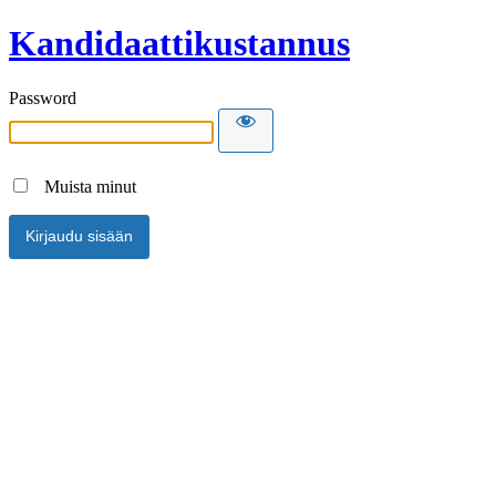
Kandidaattikustannus
Password
Muista minut