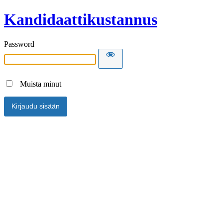
Kandidaattikustannus
Password
Muista minut