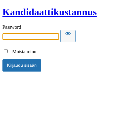
Kandidaattikustannus
Password
Muista minut