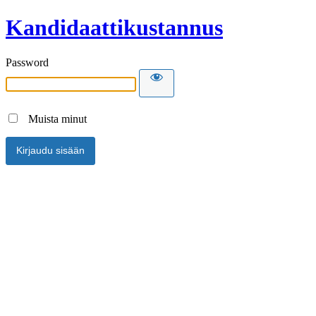
Kandidaattikustannus
Password
Muista minut