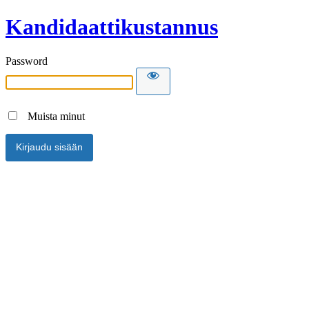
Kandidaattikustannus
Password
Muista minut