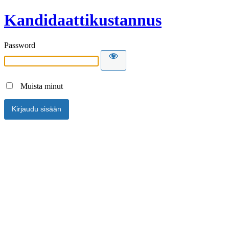
Kandidaattikustannus
Password
Muista minut