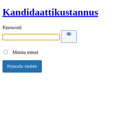
Kandidaattikustannus
Password
Muista minut