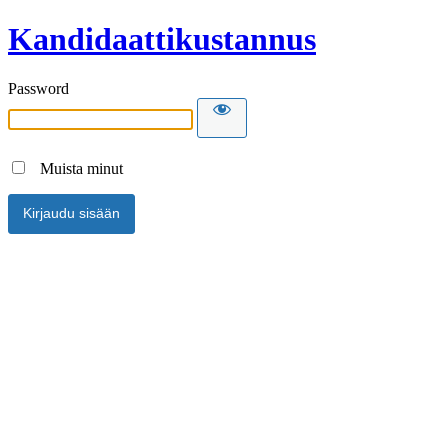
Kandidaattikustannus
Password
Muista minut