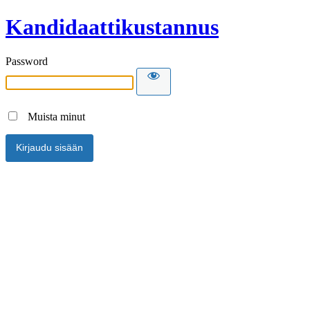
Kandidaattikustannus
Password
Muista minut