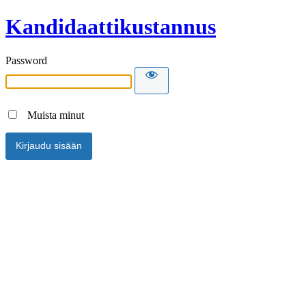
Kandidaattikustannus
Password
Muista minut