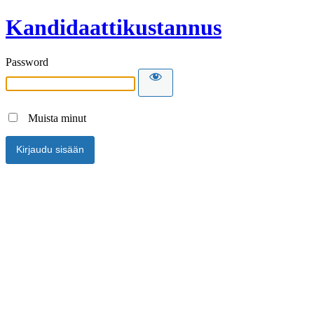
Kandidaattikustannus
Password
Muista minut