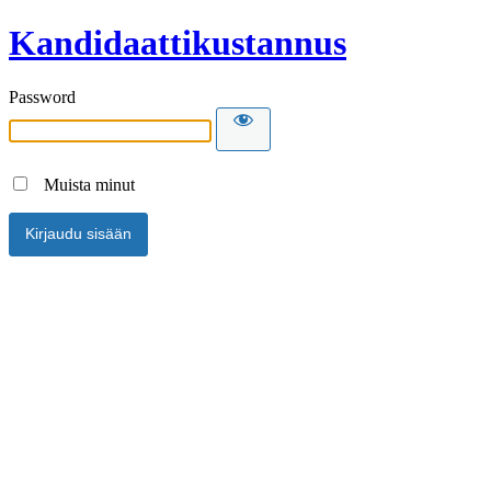
Kandidaattikustannus
Password
Muista minut