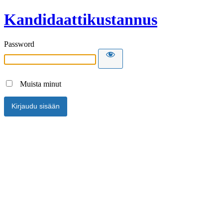
Kandidaattikustannus
Password
Muista minut