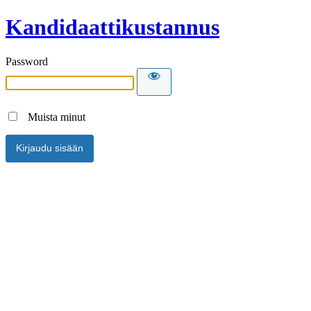
Kandidaattikustannus
Password
Muista minut