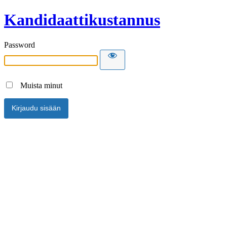
Kandidaattikustannus
Password
Muista minut