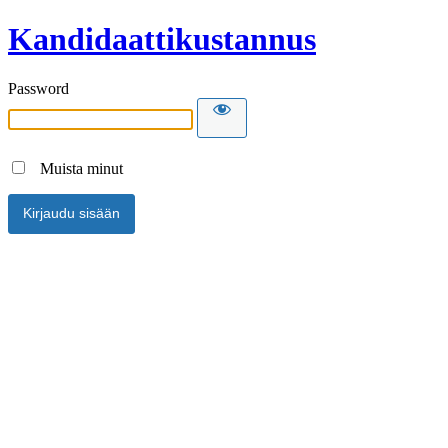
Kandidaattikustannus
Password
Muista minut