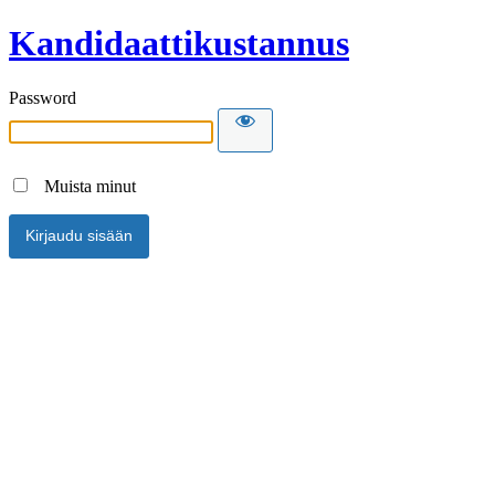
Kandidaattikustannus
Password
Muista minut