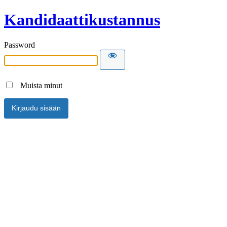
Kandidaattikustannus
Password
Muista minut