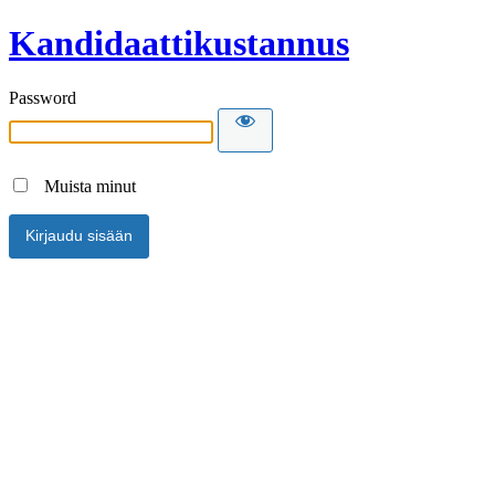
Kandidaattikustannus
Password
Muista minut