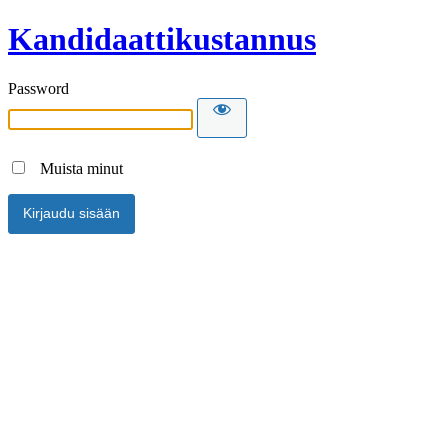
Kandidaattikustannus
Password
Muista minut