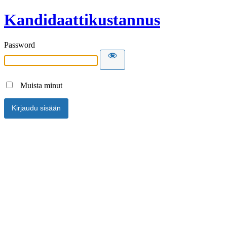
Kandidaattikustannus
Password
Muista minut