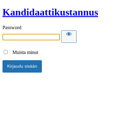
Kandidaattikustannus
Password
Muista minut