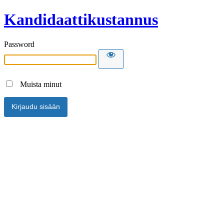
Kandidaattikustannus
Password
Muista minut