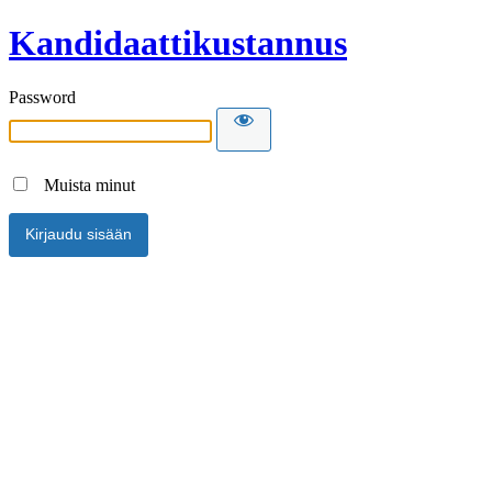
Kandidaattikustannus
Password
Muista minut