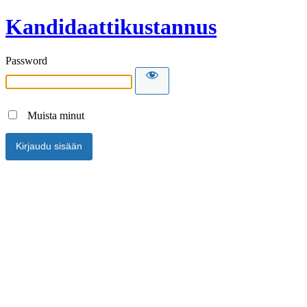
Kandidaattikustannus
Password
Muista minut