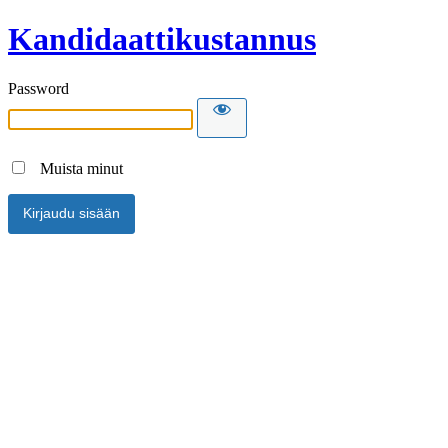
Kandidaattikustannus
Password
Muista minut