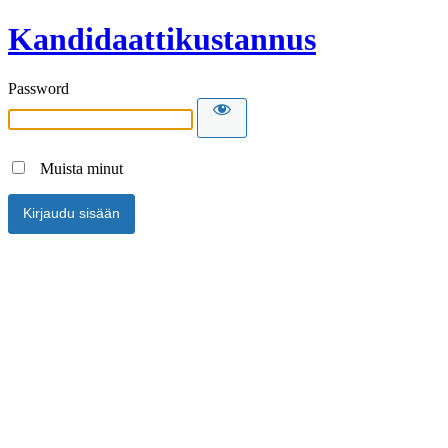
Kandidaattikustannus
Password
Muista minut