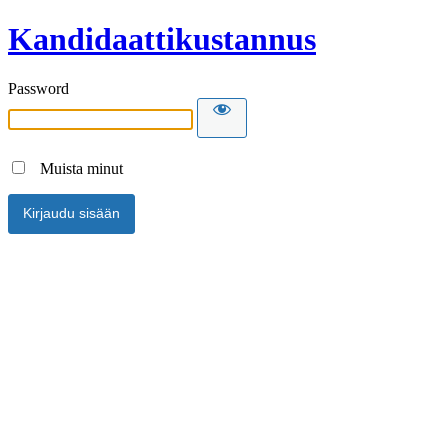
Kandidaattikustannus
Password
Muista minut