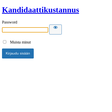
Kandidaattikustannus
Password
Muista minut