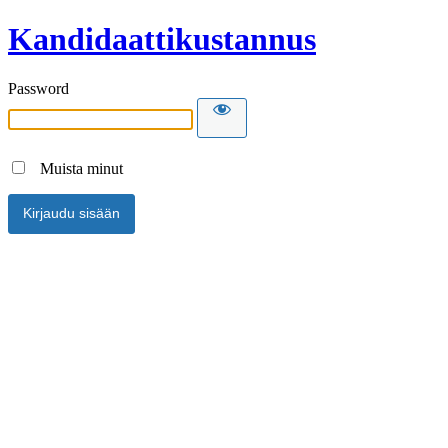
Kandidaattikustannus
Password
Muista minut