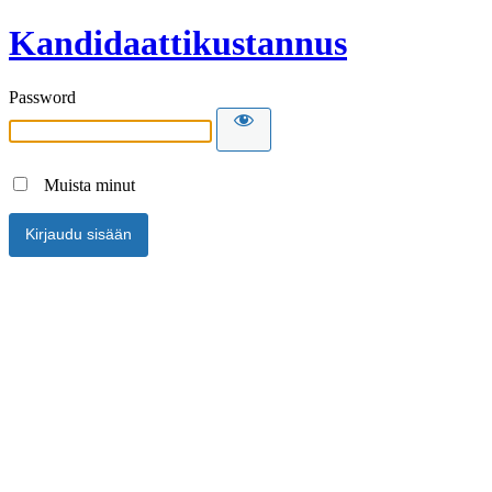
Kandidaattikustannus
Password
Muista minut