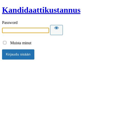
Kandidaattikustannus
Password
Muista minut