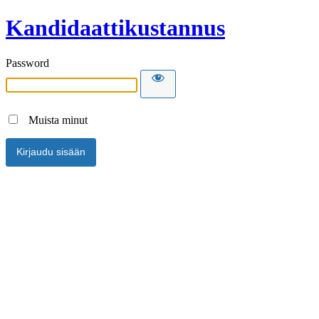
Kandidaattikustannus
Password
Muista minut